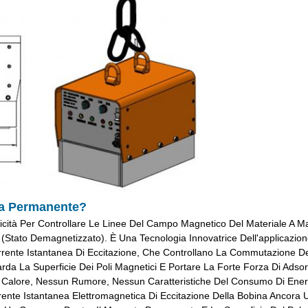
ca Permanente?
ttricità Per Controllare Le Linee Del Campo Magnetico Del Materiale 
tato Demagnetizzato). È Una Tecnologia Innovatrice Dell'applicazione
rrente Istantanea Di Eccitazione, Che Controllano La Commutazione D
rda La Superficie Dei Poli Magnetici E Portare La Forte Forza Di A
 Calore, Nessun Rumore, Nessun Caratteristiche Del Consumo Di Energi
ente Istantanea Elettromagnetica Di Eccitazione Della Bobina Ancora U