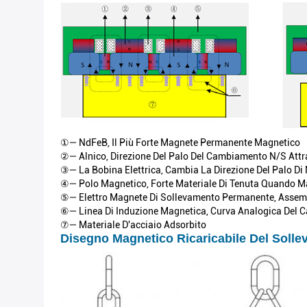
①— NdFeB, Il Più Forte Magnete Permanente Magnetico
②— Alnico, Direzione Del Palo Del Cambiamento N/S Attra
③— La Bobina Elettrica, Cambia La Direzione Del Palo Di 
④— Polo Magnetico, Forte Materiale Di Tenuta Quando 
⑤— Elettro Magnete Di Sollevamento Permanente, Assembl
⑥— Linea Di Induzione Magnetica, Curva Analogica Del
⑦— Materiale D'acciaio Adsorbito
Disegno Magnetico Ricaricabile Del Sollev