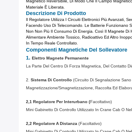
Magnetico Reversibile, Di Modo Che Il Campo Magnetic
Materiale È Liberata.
Descrizione Di Prodotto
Il Regolatore Utilizza I Circuiti Elettronici Più Avanzat
Facendo Uso Di Telecomando. Le Batterie Funzionano So
Non Non Più Il Consumo Di Energia. Così Il Magnete Di
Alimentare Ambiente Tossico, Radioattivo Ed Altro Inopp
In Tempo Reale Controllato.
Componenti Magnetiche Del Sollevatore
1.
Elettro Magnete Permanente
La Parte Del Centro Di Forza Magnetica, Del Contatto D
2.
Sistema Di Controllo
(circuito Di Segnalazione San
Magnetizzazione/smagnetizzazione, Raccolta Ed Elaborazi
2,1 Regolatore Per Interurbano (
Facoltativo)
Mini Gabinetto Di Controllo Utilizzato In Crane Cab O Ne
2,2 Regolatore A Distanza
(facoltativo)
Mini Gabinetto Di Controllo Utilizzato In Crane Cab O Ne