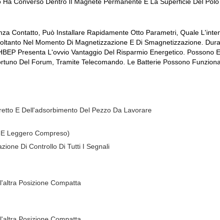
o Ha Converso Dentro Il Magnete Permanente E La Superficie Del Pol
i, Senza Contatto, Può Installare Rapidamente Otto Parametri, Quale L'i
ltanto Nel Momento Di Magnetizzazione E Di Smagnetizzazione. Durant
 HBEP Presenta L'ovvio Vantaggio Del Risparmio Energetico. Possono
ortuno Del Forum, Tramite Telecomando. Le Batterie Possono Funzionare
iretto E Dell'adsorbimento Del Pezzo Da Lavorare
o E Leggero Compreso)
one Di Controllo Di Tutti I Segnali
ll'altra Posizione Compatta
ll'altra Posizione Compatta