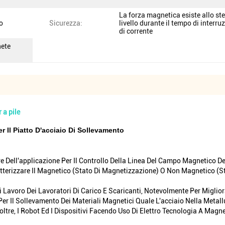
La forza magnetica esiste allo st
o
Sicurezza:
livello durante il tempo di interru
di corrente
nete
 a pile
er Il Piatto D'acciaio Di Sollevamento
e Dell'applicazione Per Il Controllo Della Linea Del Campo Magnetico
tterizzare Il Magnetico (stato Di Magnetizzazione) O Non Magnetico (s
i Lavoro Dei Lavoratori Di Carico E Scaricanti, Notevolmente Per Migli
 Il Sollevamento Dei Materiali Magnetici Quale L'acciaio Nella Metallur
 Inoltre, I Robot Ed I Dispositivi Facendo Uso Di Elettro Tecnologia A 