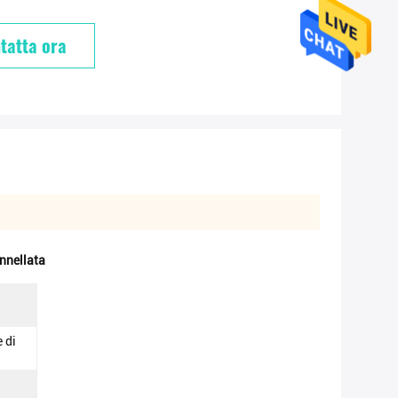
tatta ora
onnellata
 di