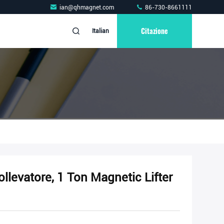
ian@qhmagnet.com
86-730-8661111
Citazione
Italian
ollevatore, 1 Ton Magnetic Lifter