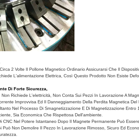
e
irca 2 Volte Il Pollone Magnetico Ordinario Assicurarsi Che Il Disposi
hiede L'alimentazione Elettrica, Così Questo Prodotto Non Esiste Def
nte Di Forte Sicurezza,
o Non Richiede L'elettricità, Non Conta Sui Pezzi In Lavorazione A Mag
i Corrente Improvvisa Ed Il Danneggiamento Della Perdita Magnetica Del
anto Nel Processo Di Smagnetizzazione E Di Magnetizzazione Entro 1-2
iciente, Sia Economica Che Rispettosa Dell'ambiente.
Di CNC Nel Potere Istantaneo Dopo Il Magnete Permanente Può Essere
 Voi Può Non Demolire Il Pezzo In Lavorazione Rimosso, Sicuro Ed Econ
uratezza.