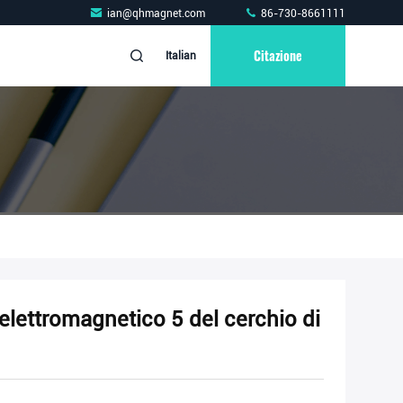
ian@qhmagnet.com
86-730-8661111
Citazione
Italian
elettromagnetico 5 del cerchio di