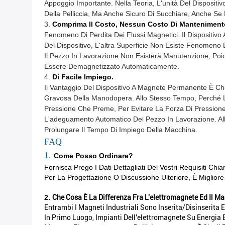
Appoggio Importante. Nella Teoria, L'unità Del Disposi
Della Pelliccia, Ma Anche Sicuro Di Succhiare, Anche Se
3.
Comprima Il Costo, Nessun Costo Di Manteniment
Fenomeno Di Perdita Dei Flussi Magnetici. Il Dispositiv
Del Dispositivo, L'altra Superficie Non Esiste Fenomeno 
Il Pezzo In Lavorazione Non Esisterà Manutenzione, Poic
Essere Demagnetizzato Automaticamente.
4.
Di Facile Impiego.
Il Vantaggio Del Dispositivo A Magnete Permanente È C
Gravosa Della Manodopera. Allo Stesso Tempo, Perché La 
Pressione Che Preme, Per Evitare La Forza Di Pressione
L'adeguamento Automatico Del Pezzo In Lavorazione. Al
Prolungare Il Tempo Di Impiego Della Macchina.
FAQ
1.
Come Posso Ordinare?
Fornisca Prego I Dati Dettagliati Dei Vostri Requisiti Chia
Per La Progettazione O Discussione Ulteriore, È Migliore 
2.
Che Cosa È La Differenza Fra L'elettromagnete Ed Il M
Entrambi I Magneti Industriali Sono Inserita/disinserita 
In Primo Luogo, Impianti Dell'elettromagnete Su Energia E