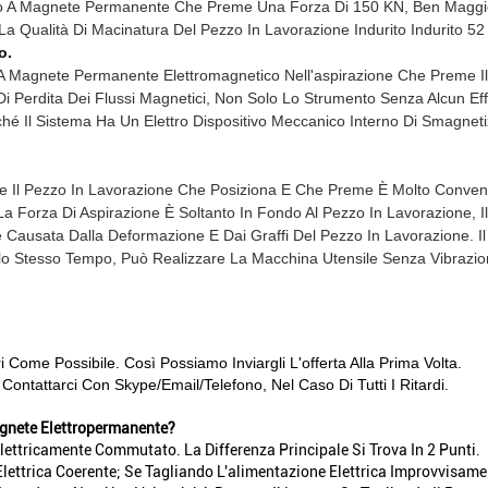
tivo A Magnete Permanente Che Preme Una Forza Di 150 KN, Ben Maggior 
 La Qualità Di Macinatura Del Pezzo In Lavorazione Indurito Indurito 5
o.
o A Magnete Permanente Elettromagnetico Nell'aspirazione Che Preme I
Di Perdita Dei Flussi Magnetici, Non Solo Lo Strumento Senza Alcun Eff
hé Il Sistema Ha Un Elettro Dispositivo Meccanico Interno Di Smagnetiz
he Il Pezzo In Lavorazione Che Posiziona E Che Preme È Molto Conven
Forza Di Aspirazione È Soltanto In Fondo Al Pezzo In Lavorazione, Il 
 Causata Dalla Deformazione E Dai Graffi Del Pezzo In Lavorazione. I
lo Stesso Tempo, Può Realizzare La Macchina Utensile Senza Vibrazi
ri Come Possibile. Così Possiamo Inviargli L'offerta Alla Prima Volta.
Contattarci Con Skype/email/telefono, Nel Caso Di Tutti I Ritardi.
agnete Elettropermanente?
Elettricamente Commutato. La Differenza Principale Si Trova In 2 Punti.
lettrica Coerente; Se Tagliando L'alimentazione Elettrica Improvvisame