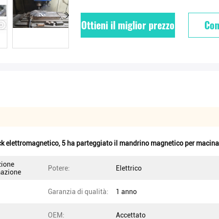
Ottieni il miglior prezzo
Con
 elettromagnetico
,
5 ha parteggiato il mandrino magnetico per macina
zione
Potere:
Elettrico
mazione
Garanzia di qualità:
1 anno
OEM:
Accettato