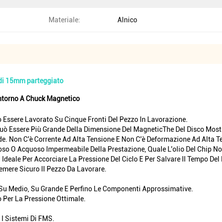
Materiale:
Alnico
 di 15mm parteggiato
Intorno A Chuck Magnetico
uò Essere Lavorato Su Cinque Fronti Del Pezzo In Lavorazione.
uò Essere Più Grande Della Dimensione Del MagneticThe Del Disco Mostr
ade. Non C'è Corrente Ad Alta Tensione E Non C'è Deformazione Ad Alta T
oso O Acquoso Impermeabile Della Prestazione, Quale L'olio Del Chip No
deale Per Accorciare La Pressione Del Ciclo E Per Salvare Il Tempo Del R
emere Sicuro Il Pezzo Da Lavorare.
i Su Medio, Su Grande E Perfino Le Componenti Approssimative.
o Per La Pressione Ottimale.
 I Sistemi Di FMS.