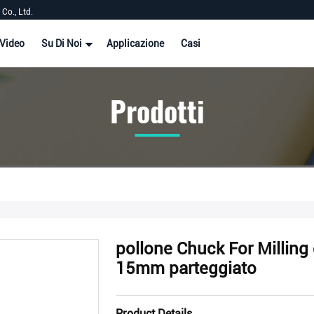
Co., Ltd.
Video
Su Di Noi
Applicazione
Casi
Prodotti
pollone Chuck For Milling 
15mm parteggiato
Product Details