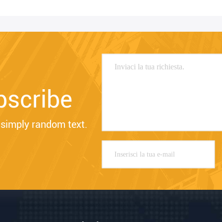
bscribe
simply random text.