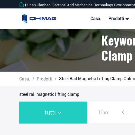
Hunan Qianhao Electrical And Mechanical Technology Development 
Casa.
Prodotti
Keywor
Clamp 
/
/
Steel Rail Magnetic Lifting Clamp Onli
Casa.
Prodotti
steel rail magnetic lifting clamp
tutti
Tipo:
Sollevatore magnetico d'acciaio