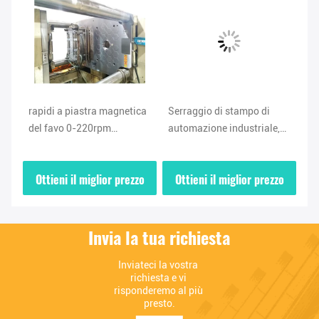
rapidi a piastra magnetica
Serraggio di stampo di
300g/S il
del favo 0-220rpm
automazione industriale,
QHMAG a 
muoiono approvazione del
serraggi di stampo
magnetic
cambiamento ISO9001
trasformisti del favo di
muore c
Ottieni il miglior prezzo
Ottieni il miglior prezzo
Ottieni 
NdFeB
Invia la tua richiesta
Inviateci la vostra 
richiesta e vi 
risponderemo al più 
presto.