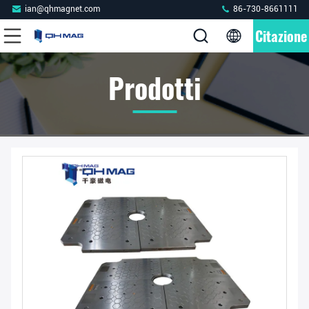
ian@qhmagnet.com
86-730-8661111
Citazione
Prodotti