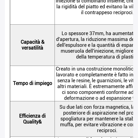
iniezione si combinano insieme, che 
la rigidità del piatto ed evitano la vib
il contrappeso reciproci.
Lo spessore 37mm, ha aumentato i
d'apertura, la riduzione massima dell
Capacità &
dell'espulsore e la quantità di espans
versatilità
museruola dell'iniezione, migliore c
della temperatura di plastic
Creato in una costruzione monolitica:
lavorato e completamente è fatto in u
senza le resine, le guarnizioni, le viti, 
Tempo di impiego
altri materiali. È estremamente affid
ci sono componenti conforme ad u
deformazione o ad espansione te
Su due lati con forza magnetica, la 
posteriore di aspirazione nel proc
Efficienza di
spogliatura per mantenere la stabili
Quality&
muffa, per evitare vibrazione e con
reciproci.