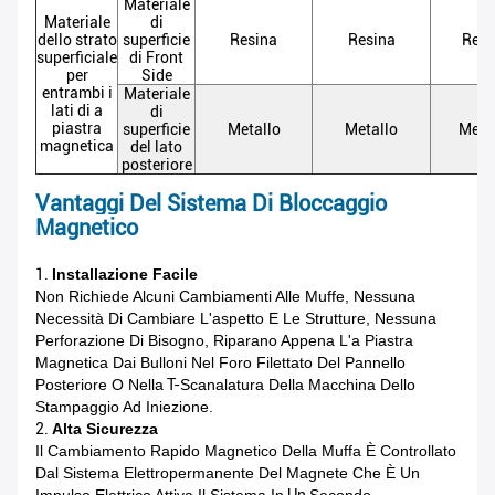
Materiale
Materiale
di
dello strato
superficie
Resina
Resina
Resi
superficiale
di Front
per
Side
entrambi i
Materiale
lati di a
di
piastra
superficie
Metallo
Metallo
Meta
magnetica
del lato
posteriore
Vantaggi Del Sistema Di Bloccaggio
Magnetico
1.
Installazione Facile
Non Richiede Alcuni Cambiamenti Alle Muffe, Nessuna
Necessità Di Cambiare L'aspetto E Le Strutture, Nessuna
Perforazione Di Bisogno, Riparano Appena L'a Piastra
Magnetica Dai Bulloni Nel Foro Filettato Del Pannello
Posteriore O Nella
T-
Scanalatura Della Macchina Dello
Stampaggio Ad Iniezione.
2.
Alta Sicurezza
Il Cambiamento Rapido Magnetico Della Muffa È Controllato
Dal Sistema Elettropermanente Del Magnete Che È Un
Impulso Elettrico Attiva Il Sistema In
Un
Secondo