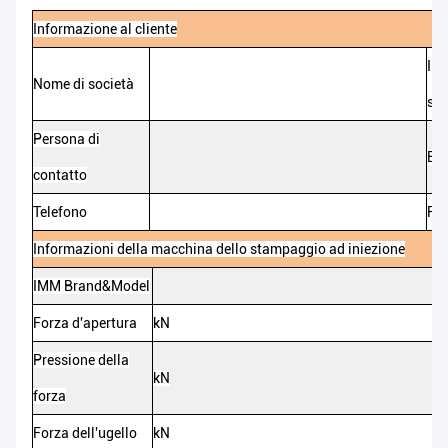
Informazione al cliente
Ind
Nome di società
soc
Persona di
Em
contatto
Telefono
Fa
Informazioni della macchina dello stampaggio ad iniezione
IMM Brand&Model
Forza d'apertura
kN
Pressione della
kN
forza
Forza dell'ugello
kN