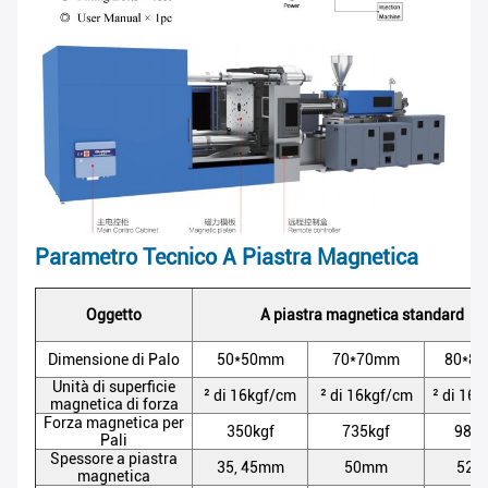
Parametro Tecnico A Piastra Magnetica
Oggetto
A piastra magnetica standard
Dimensione di Palo
50*50mm
70*70mm
80*8
Unità di superficie
² di 16kgf/cm
² di 16kgf/cm
² di 16
magnetica di forza
Forza magnetica per
350kgf
735kgf
980k
Pali
Spessore a piastra
35, 45mm
50mm
52
magnetica