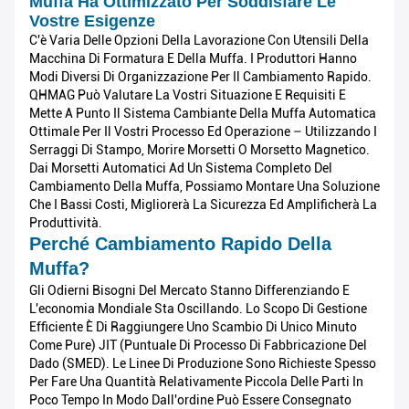
Muffa Ha Ottimizzato Per Soddisfare Le
Vostre Esigenze
C'è Varia Delle Opzioni Della Lavorazione Con Utensili Della
Macchina Di Formatura E Della Muffa. I Produttori Hanno
Modi Diversi Di Organizzazione Per Il Cambiamento Rapido.
QHMAG Può Valutare La Vostri Situazione E Requisiti E
Mette A Punto Il Sistema Cambiante Della Muffa Automatica
Ottimale Per Il Vostri Processo Ed Operazione – Utilizzando I
Serraggi Di Stampo, Morire Morsetti O Morsetto Magnetico.
Dai Morsetti Automatici Ad Un Sistema Completo Del
Cambiamento Della Muffa, Possiamo Montare Una Soluzione
Che I Bassi Costi, Migliorerà La Sicurezza Ed Amplificherà La
Produttività.
Perché Cambiamento Rapido Della
Muffa?
Gli Odierni Bisogni Del Mercato Stanno Differenziando E
L'economia Mondiale Sta Oscillando. Lo Scopo Di Gestione
Efficiente È Di Raggiungere Uno Scambio Di Unico Minuto
Come Pure) JIT (puntuale Di Processo Di Fabbricazione Del
Dado (SMED). Le Linee Di Produzione Sono Richieste Spesso
Per Fare Una Quantità Relativamente Piccola Delle Parti In
Poco Tempo In Modo Dall'ordine Può Essere Consegnato