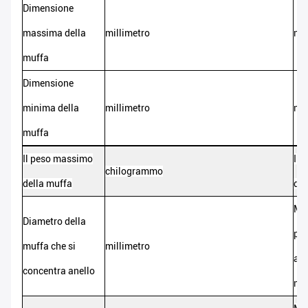
Dimensione
massima della
millimetro
mil
muffa
Dimensione
minima della
millimetro
mil
muffa
Il peso massimo
Il 
chilogrammo
della muffa
del
Mat
Diametro della
pia
muffa che si
millimetro
app
concentra anello
mu