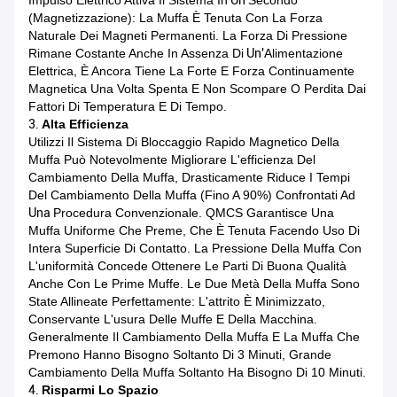
(magnetizzazione): La Muffa È Tenuta Con La Forza
Naturale Dei Magneti Permanenti. La Forza Di Pressione
Rimane Costante Anche In Assenza Di
Un'
Alimentazione
Elettrica, È Ancora Tiene La Forte E Forza Continuamente
Magnetica Una Volta Spenta E Non Scompare O Perdita Dai
Fattori Di Temperatura E Di Tempo.
3.
Alta Efficienza
Utilizzi Il Sistema Di Bloccaggio Rapido Magnetico Della
Muffa Può Notevolmente Migliorare L'efficienza Del
Cambiamento Della Muffa, Drasticamente Riduce I Tempi
Del Cambiamento Della Muffa (fino A 90%) Confrontati Ad
Una
Procedura Convenzionale. QMCS Garantisce Una
Muffa Uniforme Che Preme, Che È Tenuta Facendo Uso Di
Intera Superficie Di Contatto. La Pressione Della Muffa Con
L'uniformità Concede Ottenere Le Parti Di Buona Qualità
Anche Con Le Prime Muffe. Le Due Metà Della Muffa Sono
State Allineate Perfettamente: L'attrito È Minimizzato,
Conservante L'usura Delle Muffe E Della Macchina.
Generalmente Il Cambiamento Della Muffa E La Muffa Che
Premono Hanno Bisogno Soltanto Di 3 Minuti, Grande
Cambiamento Della Muffa Soltanto Ha Bisogno Di 10 Minuti.
4.
Risparmi Lo Spazio