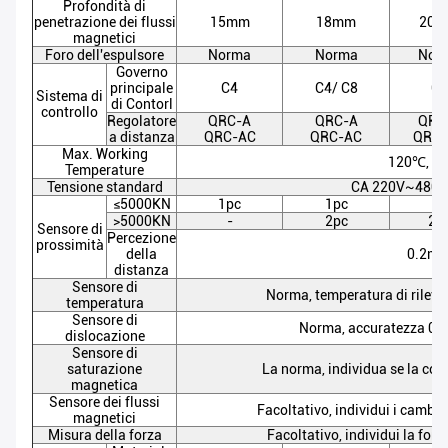
Profondità di
penetrazione dei flussi
15mm
18mm
20
magnetici
Foro dell'espulsore
Norma
Norma
Nor
Governo
principale
C4
C4/ C8
C8
Sistema di
di Contorl
controllo
Regolatore
QRC-A
QRC-A
QRC
a distanza
QRC-AC
QRC-AC
QRC-
Max. Working
120℃, 1
Temperature
Tensione standard
CA 220V~480V,
≤5000KN
1pc
1pc
-
>5000KN
-
2pc
2p
Sensore di
Percezione
prossimità
della
0.2m
distanza
Sensore di
Norma, temperatura di rileva
temperatura
Sensore di
Norma, accuratezza 0.1
dislocazione
Sensore di
saturazione
La norma, individua se la corr
magnetica
Sensore dei flussi
Facoltativo, individui i cambia
magnetici
Misura della forza
Facoltativo, individui la for