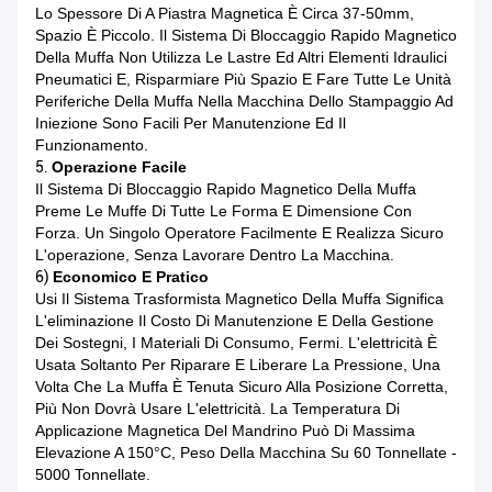
Lo Spessore Di A Piastra Magnetica È Circa 37-50mm,
Spazio È Piccolo. Il Sistema Di Bloccaggio Rapido Magnetico
Della Muffa Non Utilizza Le Lastre Ed Altri Elementi Idraulici
Pneumatici E, Risparmiare Più Spazio E Fare Tutte Le Unità
Periferiche Della Muffa Nella Macchina Dello Stampaggio Ad
Iniezione Sono Facili Per Manutenzione Ed Il
Funzionamento.
5.
Operazione Facile
Il Sistema Di Bloccaggio Rapido Magnetico Della Muffa
Preme Le Muffe Di Tutte Le Forma E Dimensione Con
Forza. Un Singolo Operatore Facilmente E Realizza Sicuro
L'operazione, Senza Lavorare Dentro La Macchina.
6)
Economico E Pratico
Usi Il Sistema Trasformista Magnetico Della Muffa Significa
L'eliminazione Il Costo Di Manutenzione E Della Gestione
Dei Sostegni, I Materiali Di Consumo, Fermi. L'elettricità È
Usata Soltanto Per Riparare E Liberare La Pressione, Una
Volta Che La Muffa È Tenuta Sicuro Alla Posizione Corretta,
Più Non Dovrà Usare L'elettricità. La Temperatura Di
Applicazione Magnetica Del Mandrino Può Di Massima
Elevazione A 150°C, Peso Della Macchina Su 60 Tonnellate -
5000 Tonnellate.