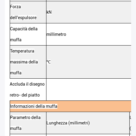
Forza
kN
dell'espulsore
Capacità della
millimetro
muffa
Temperatura
massima della
℃
muffa
Accluda il disegno
retro- del piatto
Informazioni della muffa
Parametro della
La
Lunghezza
(
millimetri
)
muffa
(
mi