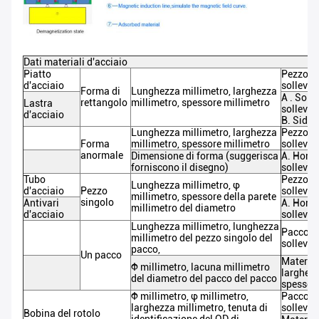
Dati materiali d'acciaio
Piatto
Pezzo og
d'acciaio
solleva
Forma di
Lunghezza millimetro, larghezza
A . Soll
rettangolo
millimetro, spessore millimetro
Lastra
sollevam
d'acciaio
B. Side
Lunghezza
millimetro, larghezza
Pezzo
og
Forma
millimetro, spessore
millimetro
solleva
anormale
Dimensione di forma (suggerisca
A. Horiz
forniscono il disegno)
sollevam
Tubo
Pezzo
og
Lunghezza
millimetro, φ
d'acciaio
Pezzo
solleva
millimetro
, spessore della parete
singolo
Antivari
A. Horiz
millimetro del diametro
d'acciaio
sollevam
Lunghezza
millimetro
, lunghezza
Pacco og
millimetro del
pezzo singolo
del
solleva
pacco,
Un pacco
Material
Φ
millimetro,
lacuna millimetro
larghezz
del
diametro
del
pacco
del pacco
spessor
Φ
millimetro
, φ millimetro,
Pacco og
larghezza millimetro
,
tenuta
di
solleva
Bobina del rotolo