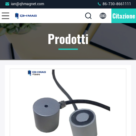
ian@qhmagnet.com
86-730-8661111
Citazione
Prodotti