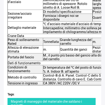
identificazione
del OD
di
Material
d'acciaio
millimetro di spessore: Rotolo
larghezz
stretto di A. Loose Roll B.
spessor
Di modello/specificazione
Posizio
Sezione/acciaio
Fornisca i disegni noi se
irregolare
Quantit
disponibile
℃
d'acciaio materiale d'acciaio
di
tempera
Dettaglio materiale
Intercapedine,
millimetro che solleva peso
impilamento di chilogrammo/altezza mill
Crane Data
Peso di sollevamento
Grande lunghezza del
Tonnellata
m.
Rated
carrello
Altezza di elevazione
Pezzi
di
m.
Quantità dei ganci
stimata
distanz
M., il punto più basso del gancio alla dis
Portata del fascio
del carrello
Dati di funzionamento
Condizioni di
Di temperatura
del ℃
del posto di funzio
funzionamento
%: A. Indoor B. all'aperto
Control-B di A. Panel. Control-C dello SpA
Metodo di controllo
distanza. Controllo di cavo E. Cab Control
Tensione in ingresso
CA 380V /AC 220V /DC V
Tags:
Magneti di maneggio del materiale che saldano i