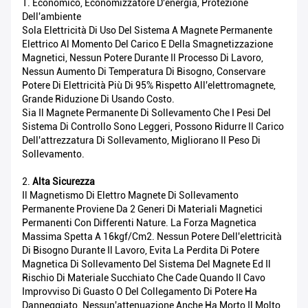
1. Economico, Economizzatore D'energia, Protezione
Dell'ambiente
Sola Elettricità Di Uso Del Sistema A Magnete Permanente
Elettrico Al Momento Del Carico E Della Smagnetizzazione
Magnetici, Nessun Potere Durante Il Processo Di Lavoro,
Nessun Aumento Di Temperatura Di Bisogno, Conservare
Potere Di Elettricità Più Di 95% Rispetto All'elettromagnete,
Grande Riduzione Di Usando Costo.
Sia Il Magnete Permanente Di Sollevamento Che I Pesi Del
Sistema Di Controllo Sono Leggeri, Possono Ridurre Il Carico
Dell'attrezzatura Di Sollevamento, Migliorano Il Peso Di
Sollevamento.
2.
Alta Sicurezza
Il Magnetismo Di Elettro Magnete Di Sollevamento
Permanente Proviene Da 2 Generi Di Materiali Magnetici
Permanenti Con Differenti Nature. La Forza Magnetica
Massima Spetta A 16kgf/cm2. Nessun Potere Dell'elettricità
Di Bisogno Durante Il Lavoro, Evita La Perdita Di Potere
Magnetica Di Sollevamento Del Sistema Del Magnete Ed Il
Rischio Di Materiale Succhiato Che Cade Quando Il Cavo
Improvviso Di Guasto O Del Collegamento Di Potere Ha
Danneggiato. Nessun'attenuazione Anche Ha Morto Il Molto