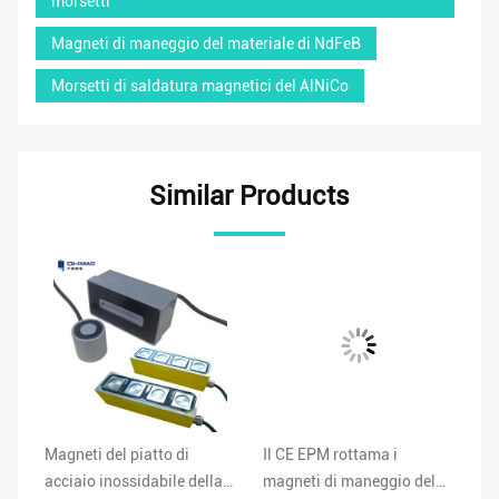
morsetti
Magneti di maneggio del materiale di NdFeB
Morsetti di saldatura magnetici del AlNiCo
Similar Products
dei
Magneti del piatto di
Il CE EPM rottama i
Ma
acciaio inossidabile della
magneti di maneggio del
ci