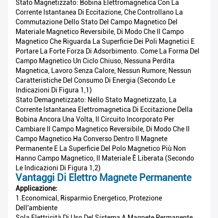
Stato Magnetizzato: Bobina Elettromagnetica Con La
Corrente Istantanea Di Eccitazione, Che Controllano La
Commutazione Dello Stato Del Campo Magnetico Del
Materiale Magnetico Reversibile, Di Modo Che Il Campo
Magnetico Che Riguarda La Superficie Dei Poli Magnetici E
Portare La Forte Forza Di Adsorbimento. Come La Forma Del
Campo Magnetico Un Ciclo Chiuso, Nessuna Perdita
Magnetica, Lavoro Senza Calore, Nessun Rumore, Nessun
Caratteristiche Del Consumo Di Energia (secondo Le
Indicazioni Di Figura 1,1)
Stato Demagnetizzato: Nello Stato Magnetizzato, La
Corrente Istantanea Elettromagnetica Di Eccitazione Della
Bobina Ancora Una Volta, Il Circuito Incorporato Per
Cambiare Il Campo Magnetico Reversibile, Di Modo Che Il
Campo Magnetico Ha Converso Dentro Il Magnete
Permanente E La Superficie Del Polo Magnetico Più Non
Hanno Campo Magnetico, Il Materiale È Liberata (secondo
Le Indicazioni Di Figura 1,2)
Vantaggi Di Elettro Magnete Permanente
Applicazione:
1.Economical, Risparmio Energetico, Protezione
Dell'ambiente
Sola Elettricità Di Uso Del Sistema A Magnete Permanente