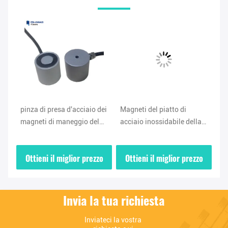
pinza di presa d'acciaio dei
Magneti del piatto di
Il
magneti di maneggio del
acciaio inossidabile della
ma
o
materiale 0.2s per il robot
pinza di presa 0.1-1s per
ma
el
industriale QHMAG
QHMAG d'acciaio di
su
zo
Ottieni il miglior prezzo
Ottieni il miglior prezzo
O
sollevamento
Invia la tua richiesta
Inviateci la vostra 