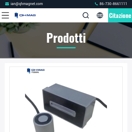
ian@qhmagnet.com
86-730-8661111
Citazione
Prodotti