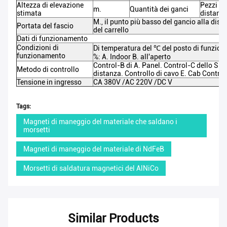
Altezza di elevazione
Pezzi
di
m.
Quantità dei ganci
stimata
distanz
M., il punto più basso del gancio alla dis
Portata del fascio
del carrello
Dati di funzionamento
Condizioni di
Di temperatura
del ℃
del posto di funzio
funzionamento
%: A. Indoor B. all'aperto
Control-B di A. Panel. Control-C dello SpA
Metodo di controllo
distanza. Controllo di cavo E. Cab Control
Tensione in ingresso
CA 380V /AC 220V /DC V
Tags:
Magneti di maneggio del materiale che saldano i
morsetti
Magneti di maneggio del materiale di NdFeB
Morsetti di saldatura magnetici del AlNiCo
Similar Products