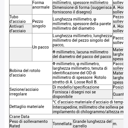
Forma
millimetro, spessore
millimetro
solleva
anormale
Dimensione di forma (suggerisca
A. Horiz
forniscono il disegno)
sollevam
Tubo
Pezzo
og
Lunghezza
millimetro, φ
d'acciaio
Pezzo
solleva
millimetro
, spessore della parete
singolo
Antivari
A. Horiz
millimetro del diametro
d'acciaio
sollevam
Lunghezza
millimetro
, lunghezza
Pacco og
millimetro del
pezzo singolo
del
solleva
pacco,
Un pacco
Material
Φ
millimetro,
lacuna millimetro
larghezz
del
diametro
del
pacco
del pacco
spessor
Φ
millimetro
, φ millimetro,
Pacco og
larghezza millimetro
,
tenuta
di
solleva
Bobina del rotolo
identificazione
del OD
di
Material
d'acciaio
millimetro di spessore: Rotolo
larghezz
stretto di A. Loose Roll B.
spessor
Di modello/specificazione
Posizio
Sezione/acciaio
Fornisca i disegni noi se
irregolare
Quantit
disponibile
℃
d'acciaio materiale d'acciaio
di
tempera
Dettaglio materiale
Intercapedine,
millimetro che solleva peso
impilamento di chilogrammo/altezza mill
Crane Data
Peso di sollevamento
Grande lunghezza del
Tonnellata
m.
Rated
carrello