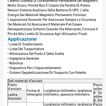
L'elettro Sistema Di Sollevamento Permanente Del Magnete È
Molto Sicuro, Poichè Non È Colpito Da Perdita Di Potere,
Nessun Sistema Ausiliario Della Batteria Di UPS. L'alta
Energia Dai Materiali Magnetici Permanenti Fornisce
L'aspirazione Durevole, Per Assicurare Sempre La Sicurezza
Dei Materiali Ed Assicurare Il Materiale Può Essere
Demagnetizzata Soltanto Quando Sta Atterrando, Fornisce Il
Più Ad Alto Livello Di Sicurezza Agli Utilizzatori Finali.
Applicazione
• Linee Di Trasferimento
• Linee Del Trasportatore
• Attrezzatura Del Posto E Della Scelta
• Ingegneria Generale
• Robotica
• Dispositivo Per L'impaccettamento
• Sistemi Depalettizzazione/di Trasporto Con Palette
Dati materiali d'acciaio
Piatto
Pezzo og
d'acciaio
solleva
Forma di
Lunghezza millimetro, larghezza
A . Soll
rettangolo
millimetro, spessore millimetro
Lastra
sollevam
d'acciaio
B. Side
Lunghezza
millimetro, larghezza
Pezzo
og