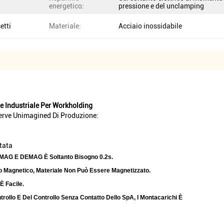
energetico:
pressione e del unclamping
etti
Materiale:
Acciaio inossidabile
 Industriale Per Workholding
serve Unimagined Di Produzione:
tata
l MAG E DEMAG È Soltanto Bisogno 0.2s.
o Magnetico, Materiale Non Può Essere Magnetizzato.
È Facile.
rollo E Del Controllo Senza Contatto Dello SpA, I Montacarichi È