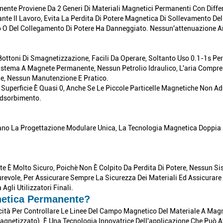
ente Proviene Da 2 Generi Di Materiali Magnetici Permanenti Con Diff
nte Il Lavoro, Evita La Perdita Di Potere Magnetica Di Sollevamento Del
 O Del Collegamento Di Potere Ha Danneggiato. Nessun'attenuazione A
 Bottoni Di Smagnetizzazione, Facili Da Operare, Soltanto Uso 0.1-1s 
l Sistema A Magnete Permanente, Nessun Petrolio Idraulico, L'aria Comp
vole, Nessun Manutenzione E Pratico.
uperficie È Quasi 0, Anche Se Le Piccole Particelle Magnetiche Non Ad
adsorbimento.
ano La Progettazione Modulare Unica, La Tecnologia Magnetica Doppia D
 È Molto Sicuro, Poichè Non È Colpito Da Perdita Di Potere, Nessun Sist
urevole, Per Assicurare Sempre La Sicurezza Dei Materiali Ed Assicurar
Agli Utilizzatori Finali.
netica Permanente?
ricità Per Controllare Le Linee Del Campo Magnetico Del Materiale A 
etizzato). È Una Tecnologia Innovatrice Dell'applicazione Che Può Atti