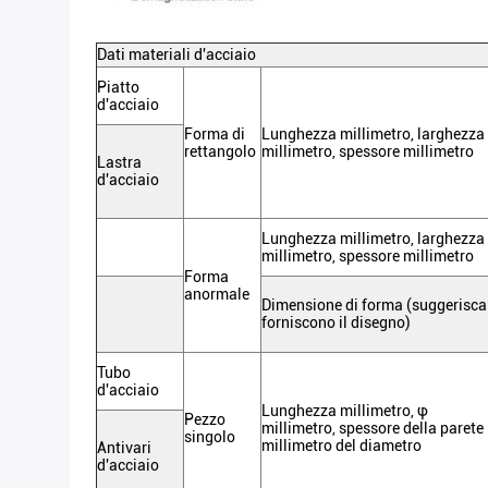
Dati materiali d'acciaio
Piatto
d'acciaio
Forma di
Lunghezza millimetro, larghezza
rettangolo
millimetro, spessore millimetro
Lastra
d'acciaio
Lunghezza
millimetro, larghezza
millimetro, spessore
millimetro
Forma
anormale
Dimensione di forma (suggerisca
forniscono il disegno)
Tubo
d'acciaio
Lunghezza
millimetro, φ
Pezzo
millimetro
, spessore della parete
singolo
millimetro del diametro
Antivari
d'acciaio