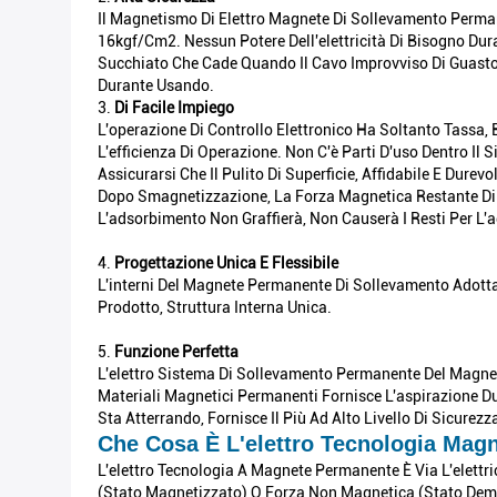
Il Magnetismo Di Elettro Magnete Di Sollevamento Perman
16kgf/cm2. Nessun Potere Dell'elettricità Di Bisogno Dura
Succhiato Che Cade Quando Il Cavo Improvviso Di Guasto
Durante Usando.
3.
Di Facile Impiego
L'operazione Di Controllo Elettronico Ha Soltanto Tassa,
L'efficienza Di Operazione. Non C'è Parti D'uso Dentro I
Assicurarsi Che Il Pulito Di Superficie, Affidabile E Dure
Dopo Smagnetizzazione, La Forza Magnetica Restante Di S
L'adsorbimento Non Graffierà, Non Causerà I Resti Per L'
4.
Progettazione Unica E Flessibile
L'interni Del Magnete Permanente Di Sollevamento Adott
Prodotto, Struttura Interna Unica.
5.
Funzione Perfetta
L'elettro Sistema Di Sollevamento Permanente Del Magnete
Materiali Magnetici Permanenti Fornisce L'aspirazione D
Sta Atterrando, Fornisce Il Più Ad Alto Livello Di Sicurezza 
Che Cosa È L'elettro Tecnologia Mag
L'elettro Tecnologia A Magnete Permanente È Via L'elett
(stato Magnetizzato) O Forza Non Magnetica (stato Demagn