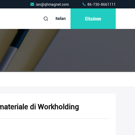
ian@qhmagnet.com
86-730-8661111
Citazione
Italian
materiale di Workholding