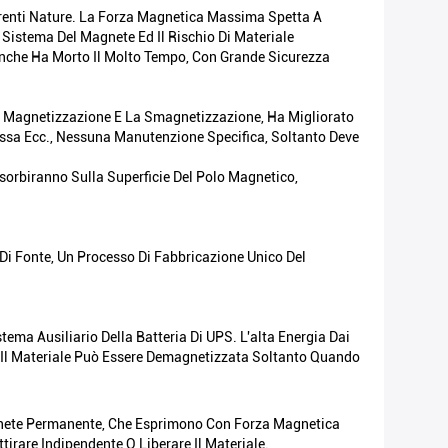
erenti Nature. La Forza Magnetica Massima Spetta A
 Sistema Del Magnete Ed Il Rischio Di Materiale
nche Ha Morto Il Molto Tempo, Con Grande Sicurezza
Per Magnetizzazione E La Smagnetizzazione, Ha Migliorato
ressa Ecc., Nessuna Manutenzione Specifica, Soltanto Deve
sorbiranno Sulla Superficie Del Polo Magnetico,
i Fonte, Un Processo Di Fabbricazione Unico Del
ema Ausiliario Della Batteria Di UPS. L'alta Energia Dai
e Il Materiale Può Essere Demagnetizzata Soltanto Quando
Magnete Permanente, Che Esprimono Con Forza Magnetica
rare Indipendente O Liberare Il Materiale.